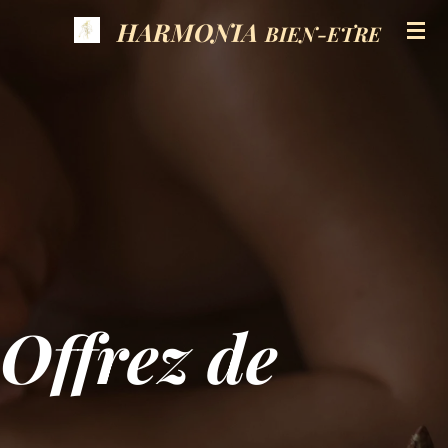
Passer
HARMONIA
BIEN-ETRE
au
contenu
principal
Offrez de