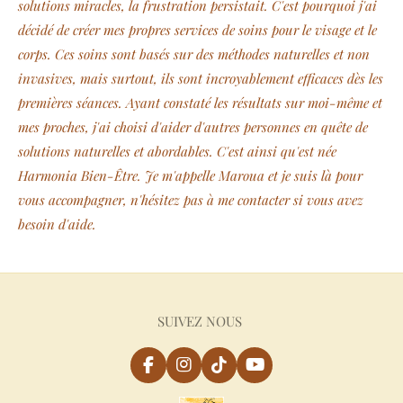
solutions miracles, la frustration persistait. C'est pourquoi j'ai
décidé de créer mes propres services de soins pour le visage et le
corps. Ces soins sont basés sur des méthodes naturelles et non
invasives, mais surtout, ils sont incroyablement efficaces dès les
premières séances. Ayant constaté les résultats sur moi-même et
mes proches, j'ai choisi d'aider d'autres personnes en quête de
solutions naturelles et abordables. C'est ainsi qu'est née
Harmonia Bien-Être. Je m'appelle Maroua et je suis là pour
vous accompagner, n'hésitez pas à me contacter si vous avez
besoin d'aide.
SUIVEZ NOUS
F
I
T
Y
a
n
i
o