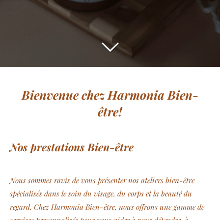
Bienvenue chez Harmonia Bien-
être!
Nos prestations Bien-être
Nous sommes ravis de vous présenter nos ateliers bien-être
spécialisés dans le soin du visage, du corps et la beauté du
regard. Chez Harmonia Bien-être, nous offrons une gamme de